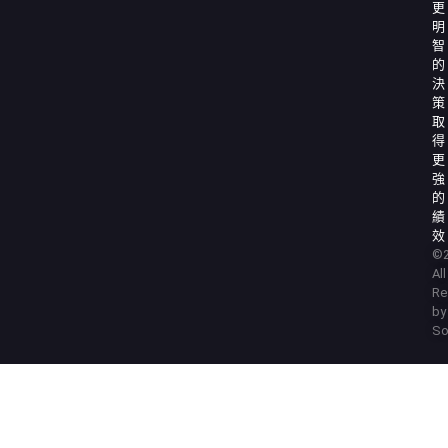
更
明
智
的
決
策
取
得
更
強
的
績
效
©2
Al
Re
by
So