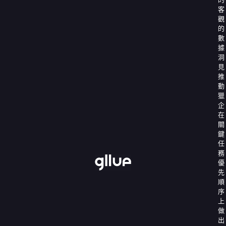
客
觀
的
數
據
洞
見
推
動
獵
企
在
關
鍵
任
務
優
先
順
序
上
做
出