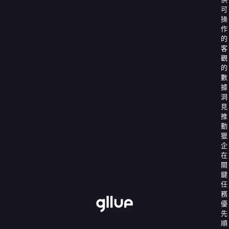
可
操
作
的
客
觀
的
數
據
洞
見
推
動
獵
企
在
關
鍵
任
務
優
先
順