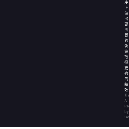
序
上
做
出
更
明
智
的
決
策
取
得
更
強
的
績
效
©2
Al
Re
by
So