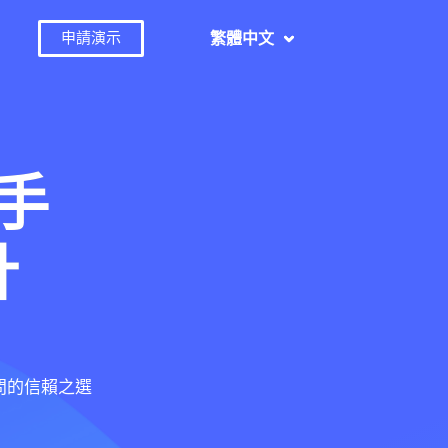
繁體中文
申請演示
手
計
問的信賴之選