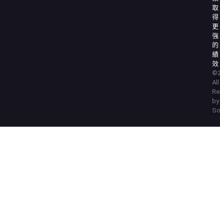
取
得
更
強
的
績
效
©2
Al
Re
by
So