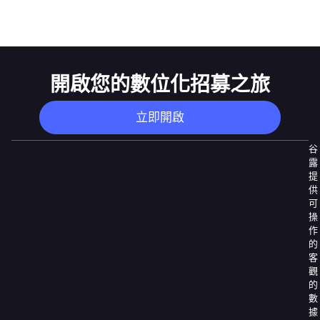
開啟您的數位化招募之旅
立即開啟
谷
露
提
供
可
操
作
的
客
觀
的
數
據