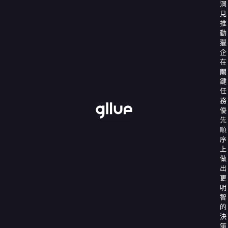
洞
見
推
動
獵
企
在
關
鍵
任
務
優
先
順
序
上
做
出
更
明
智
的
決
策