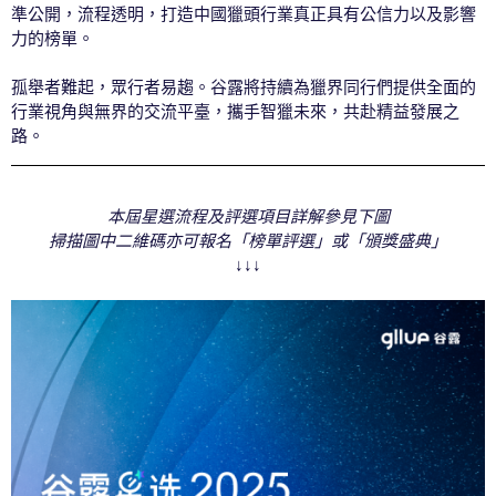
準公開，流程透明，打造中國獵頭行業真正具有公信力以及影響
力的榜單。
孤舉者難起，眾行者易趨。谷露將持續為獵界同行們提供全面的
行業視角與無界的交流平臺，攜手智獵未來，共赴精益發展之
路。
本屆星選流程及評選項目詳解參見下圖
掃描圖中二維碼亦可報名「榜單評選」或「頒獎盛典」
↓↓↓