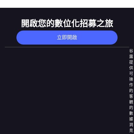
開啟您的數位化招募之旅
立即開啟
谷
露
提
供
可
操
作
的
客
觀
的
數
據
洞
見