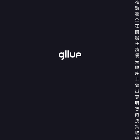
推
動
獵
企
在
關
鍵
任
務
優
先
順
序
上
做
出
更
明
智
的
決
策
取
得