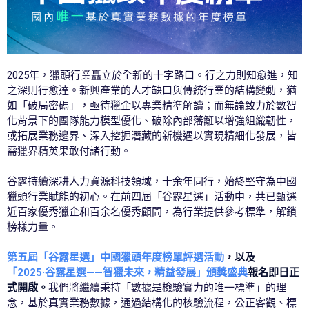
2025年，獵頭行業矗立於全新的十字路口。行之力則知愈進，知
之深則行愈達。新興產業的人才缺口與傳統行業的結構變動，猶
如「破局密碼」，亟待獵企以專業精準解讀；而無論致力於數智
化背景下的團隊能力模型優化、破除內部藩籬以增強組織韌性，
或拓展業務邊界、深入挖掘潛藏的新機遇以實現精細化發展，皆
需獵界精英果敢付諸行動。
谷露持續深耕人力資源科技領域，十余年同行，始終堅守為中國
獵頭行業賦能的初心。在前四屆「谷露星選」活動中，共已甄選
近百家優秀獵企和百余名優秀顧問，為行業提供參考標準，解鎖
榜樣力量。
第五屆「谷露星選」中國獵頭年度榜單評選活動
，以及
「2025·谷露星選——智獵未來，精益發展」頒獎盛典
報名即日正
式開啟。
我們將繼續秉持「數據是檢驗實力的唯一標準」的理
念，基於真實業務數據，通過結構化的核驗流程，公正客觀、標