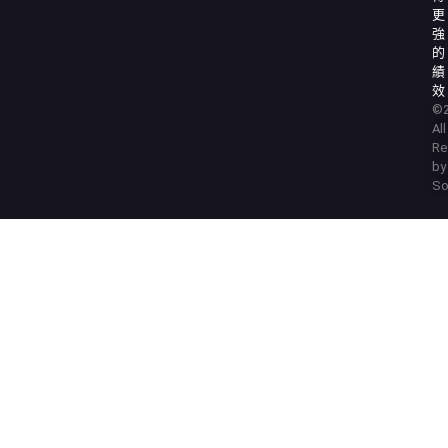
更
強
的
績
效
©2
Al
Re
by
So