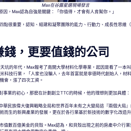
Max在谷露星選現場發言
原因，Max認為自強是關鍵：「你值得，才會有人肯幫你。」
四點很重要，認知、組建和凝聚團隊的能力、行動力、成長性思維（Grow
賺錢，更要值錢的公司
大天坑的年代，Max報考了南開大學材料化學專業，起因是看了一本
納米科技行業，「人家也沒騙人，去年首富就是寧德時代創始人，材料
機會，漲了四次工資。
己對事業的初心，那麽在計劃創立TTC的時候，他的理想則更加具體
在中華民族偉大復興戰略全局和世界百年未有之大變局這『兩個大局』
術而生的新興產業的發展，更在於各行業基於新技術的數字化改造升
的是市值數百億美金的貝殼。Max認為，和貝殼出現之前的房產中介