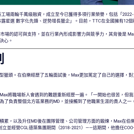
創新工場兩輪千萬級融資，成立至今已獲得多項行業榮譽，包括「2022-
年谷露星選 數字化先鋒、逆勢增長獵企」。目前，TTC在全國擁有12
場的認可與支持，並在行業內形成影響力與競爭力，其背後是 Max 
決心。
劍
易轉型獵頭。在伯樂經歷了五輪面試後，Max更加篤定了自己的選擇，
Max將職場新人會遇到的難題重新經歷一遍。「一開始也很苦，但
負責整個北方區業務的MD，並接觸到了他職業生涯的貴人之一，時任伯樂C
積累，以及升任MD後在團隊管理、公司管理方面的鍛煉，Max在伯
經營CGL德築集團期間（2018-2021）——這期間，他擔任CO