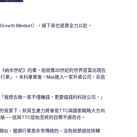
th Mindset），接下來也是靠全力以赴。
叫《納米世紀》的書，說就像20世紀的世界首富出現在
行業」。本科畢業後，Max進入一家外資公司，在這
：「我想去做一家不僅賺錢，更要值錢的科技公司。」
的背景下，新質生產力將會是TTC與國家戰略大方向
級——這與TTC從始至終的目標不謀而合。
行業類似，獵頭行業是非常傳統的，沒有經歷過技術轉