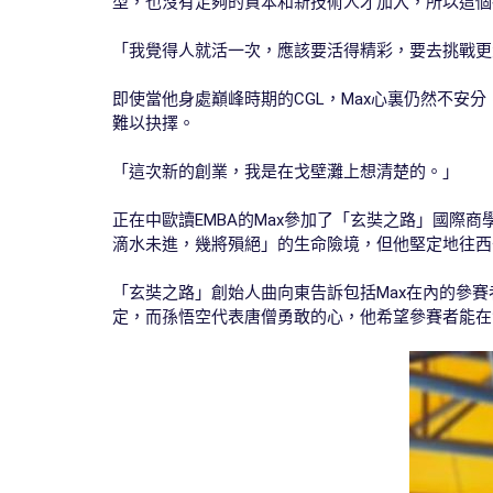
型，也沒有足夠的資本和新技術人才加入，所以這個
「我覺得人就活一次，應該要活得精彩，要去挑戰更
即使當他身處巔峰時期的CGL，Max心裏仍然不安
難以抉擇。
「這次新的創業，我是在戈壁灘上想清楚的。」
正在中歐讀EMBA的Max參加了「玄奘之路」國際
滴水未進，幾將殞絕」的生命險境，但他堅定地往西
「玄奘之路」創始人曲向東告訴包括Max在內的參
定，而孫悟空代表唐僧勇敢的心，他希望參賽者能在