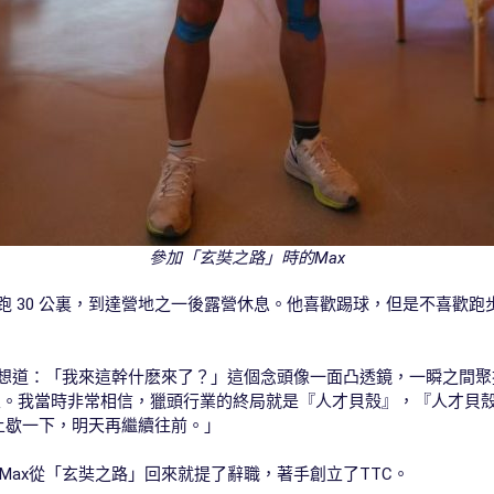
參加「玄奘之路」時的Max
跑 30 公裏，到達營地之一後露營休息。他喜歡踢球，但是不喜歡
下想道：「我來這幹什麽來了？」這個念頭像一面凸透鏡，一瞬之間聚
清泉。我當時非常相信，獵頭行業的終局就是『人才貝殼』，『人才貝
，晚上歇一下，明天再繼續往前。」
ax從「玄奘之路」回來就提了辭職，著手創立了TTC。