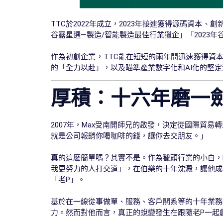
TTC於2022年成立，2023年接連獲得源碼資本、
谷露星選—製造/智能製造最佳行業獵企」「2023
作為初創企業，TTC能在短短的兩年間迅速獲得資本市
的「全力以赴」，以及瞄準產業數字化和AI化的堅定
厚積：十六年磨一
2007年，Max受南開師兄的啟發，決定從國際貿
就是公司報銷你喝咖啡的錢，讓你去交朋友。」
真的這麽簡單嗎？其實不是。作為獵頭行業的小白，
我更努力的人打交道」，在伯樂的十年沈澱，讓他成為了
「老P」。
基於在一線從事做單、服務、客戶關系等的十年業務
力。然而對他而言，真正的蛻變發生在跟隨老P一起創立並