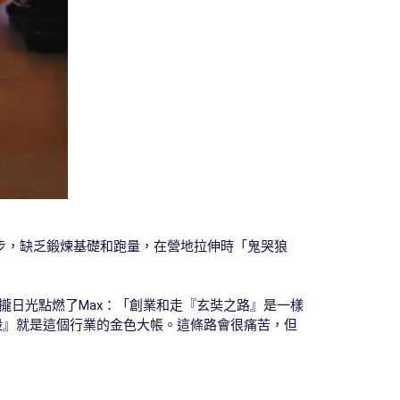
跑步，缺乏鍛煉基礎和跑量，在營地拉伸時「鬼哭狼
攏日光點燃了Max：「創業和走『玄奘之路』是一樣
殼』就是這個行業的金色大帳。這條路會很痛苦，但