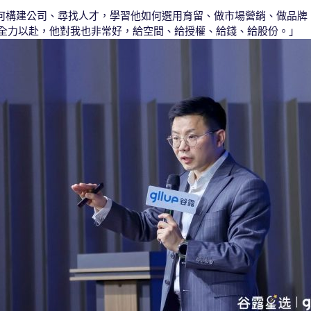
何構建公司、尋找人才，學習他如何選用育留、做市場營銷、做品牌
展全力以赴，他對我也非常好，給空間、給授權、給錢、給股份。」