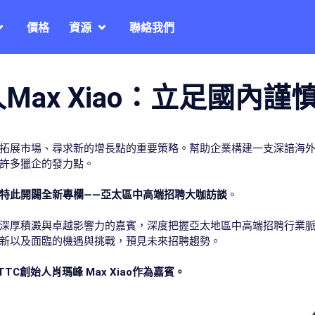
價格
資源
聯絡我們
Max Xiao：立足國內
拓展市場、尋求新的增長點的重要策略。幫助企業構建一支深諳海
許多獵企的發力點。
特此開闢全新專欄——
亞太區中高端招聘大咖訪談
。
深厚積澱與卓越影響力的嘉賓，深度把握亞太地區中高端招聘行業
新以及面臨的機遇與挑戰，預見未來招聘趨勢。
TTC創始人
肖瑪峰
Max Xiao作為嘉賓。