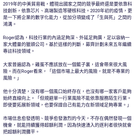
2019年的中美貿易戰，體現出國家之間的競爭最終還是要依靠科
技創新，依靠芯片、高端製造等硬核科技。2020年初的疫情，更
是一下將企業的數字化能力，從加分項變成了「生與死」之間的
鴻溝。
Roger認為，科技行業的內涵足夠深、外延足夠廣，足以容納一
家大體量的獵頭公司。基於這樣的判斷，募齊計劃未來五年繼續
專註科技領域。
大家普遍認為，雞蛋不應該放在一個籃子裏，這會帶來很大風
險。而在Roger看來，「這個市場上最大的風險，就是不專業的
風險。」
他十分清楚，沒有哪一個風口始終存在，也沒有哪一家客戶能夠
始終直線向上。「但規避單一行業風險不能依靠服務陌生行業。
即使要拓展新領域，也要保證自己有能力在新領域足夠專業。」
市場信息愈發透明、競爭愈發激烈的今天，不存在偶然發現一個
機會，就能持續獲得超額利潤，因為快速湧入的逐利者很快就會
把超額利潤攤平。