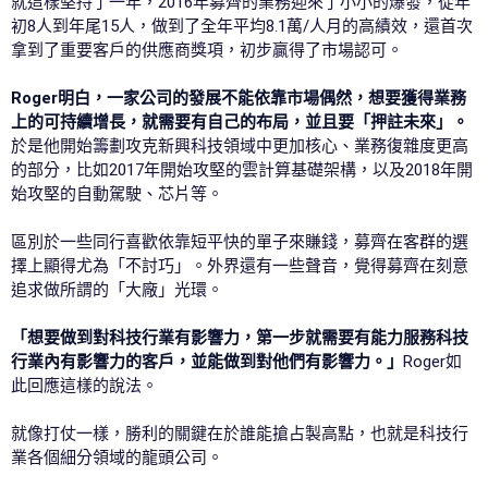
就這樣堅持了一年，2016年募齊的業務迎來了小小的爆發，從年
初8人到年尾15人，做到了全年平均8.1萬/人月的高績效，還首次
拿到了重要客戶的供應商獎項，初步贏得了市場認可。
Roger明白，一家公司的發展不能依靠市場偶然，想要獲得業務
上的可持續增長，就需要有自己的布局，並且要「押註未來」。
於是他開始籌劃攻克新興科技領域中更加核心、業務復雜度更高
的部分，比如2017年開始攻堅的雲計算基礎架構，以及2018年開
始攻堅的自動駕駛、芯片等。
區別於一些同行喜歡依靠短平快的單子來賺錢，募齊在客群的選
擇上顯得尤為「不討巧」。外界還有一些聲音，覺得募齊在刻意
追求做所謂的「大廠」光環。
「想要做到對科技行業有影響力，第一步就需要有能力服務科技
行業內有影響力的客戶，並能做到對他們有影響力。」
Roger如
此回應這樣的說法。
就像打仗一樣，勝利的關鍵在於誰能搶占製高點，也就是科技行
業各個細分領域的龍頭公司。