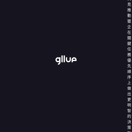
見
推
動
獵
企
在
關
鍵
任
務
優
先
順
序
上
做
出
更
明
智
的
決
策