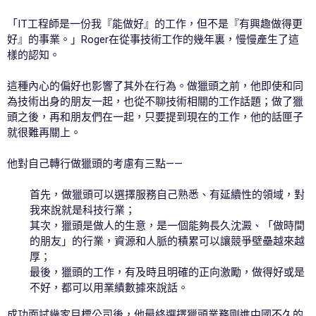
「IT工程師是一份我『能做好』的工作，但不是『有興趣做得更
好』的事業。」Roger在從事技術工作的幾年裏，慢慢產生了這
樣的認知。
這種內心的偏好也影響了其外在行為。做獵頭之前，他即使和同
為技術出身的朋友一起，也從不聊技術相關的工作話題；做了獵
頭之後，再和朋友們在一起，只要提到現在的工作，他的話匣子
就很難再關上。
他對自己轉行做獵頭的考慮有三點——
首先，做獵頭可以選擇服務自己熟悉、有延續性的領域，對
我來說就是科技行業；
其次，獵頭是做人的生意，是一個能夠長久沈澱、「做時間
的朋友」的行業，資源和人脈的積累可以讓競爭壁壘越來越
厚；
最後，獵頭的工作，有及時且明確的正向激勵，做得好或是
不好，都可以用業績數據來說話。
成功面試幾家目標公司後，他最終選擇獵頭業務剛進中國不久的