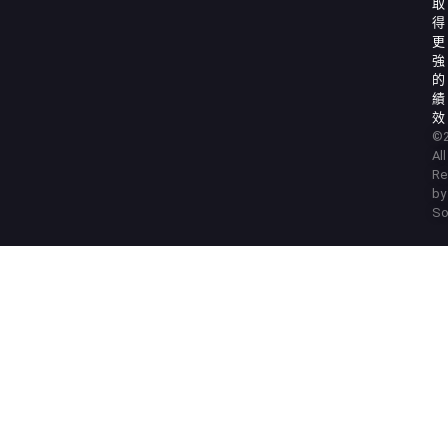
取
得
更
強
的
績
效
©2
Al
Re
by
So