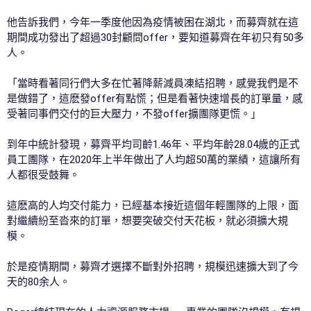
他告訴我們，今年一季度他因為疫情被困在湖北，而募齊就在這
期間成功發出了超過30封顧問offer，要知道募齊在年初只有50多
人。
「當時看著同行們大多在忙著降薪減員凍結招聘，感覺我們是不
是做錯了，這麽發offer有點慌；但是看著快速增長的訂單量，感
受著同事們交付的巨大壓力，不發offer擴團隊更慌。」
到年中統計發現，募齊平均司齡1.46年、平均年齡28.04歲的正式
員工團隊，在2020年上半年做出了人均超50萬的業績，這讓所有
人都很受鼓舞。
這麽高的人均交付能力，已經基本接近這個年輕團隊的上限，面
對繼續紛至沓來的訂單，想要突破交付天花板，就必須擴大規
模。
於是疫情期間，募齊才選擇不斷對外招聘，規模迅速擴大到了今
天的80余人。