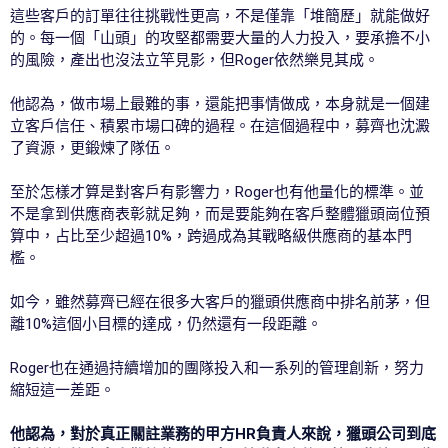
這些客戶的訂單往往挑戰性更高，不是僅靠「堆簡歷」就能做好
的。每一個「山頭」的攻堅都需要大量的人力投入，要承擔不小
的風險，產出也沒法立竿見影，但Roger依然樂見其成。
他認為，做市場上最難的事，還能把事情做成，本身就是一個建
立客戶信任、積累市場口碑的過程。在這個過程中，募齊也沈澱
了資源，更鍛煉了隊伍。
至於怎樣才算是對客戶有影響力，Roger也有他量化的標準。並
不是拿到供應商表彰就足夠，而是要能夠在客戶整體獵頭崗位預
算中，占比至少超過10%，跨過成為其戰略級供應商的基本門
檻。
如今，雖然募齊已經在很多大客戶的獵頭供應商中排名前茅，但
離10%這個小目標的達成，仍然還有一段距離。
Roger也在通過持續增加的團隊投入和一系列的管理創新，努力
縮短這一差距。
他認為，對於真正關註業務的甲方HR負責人來說，獵頭公司到底