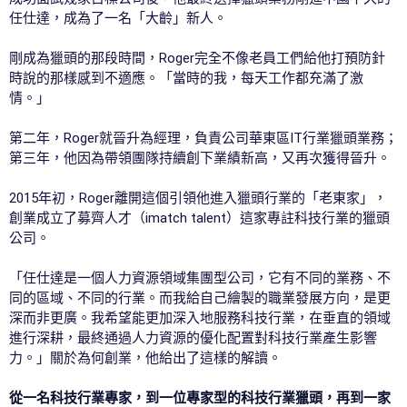
任仕達，成為了一名「大齡」新人。
剛成為獵頭的那段時間，Roger完全不像老員工們給他打預防針
時說的那樣感到不適應。「當時的我，每天工作都充滿了激
情。」
第二年，Roger就晉升為經理，負責公司華東區IT行業獵頭業務；
第三年，他因為帶領團隊持續創下業績新高，又再次獲得晉升。
2015年初，Roger離開這個引領他進入獵頭行業的「老東家」，
創業成立了募齊人才（imatch talent）這家專註科技行業的獵頭
公司。
「任仕達是一個人力資源領域集團型公司，它有不同的業務、不
同的區域、不同的行業。而我給自己繪製的職業發展方向，是更
深而非更廣。我希望能更加深入地服務科技行業，在垂直的領域
進行深耕，最終通過人力資源的優化配置對科技行業產生影響
力。」關於為何創業，他給出了這樣的解讀。
從一名科技行業專家，到一位專家型的科技行業獵頭，再到一家