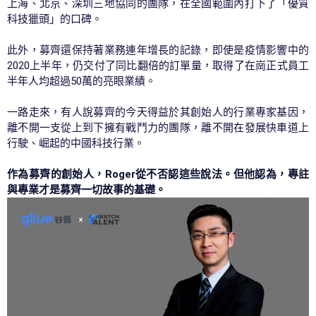
上海、北京、深圳三地協同的團隊，在全國範圍內打下了「優質
科技獵頭」的口碑。
此外，募齊還保持著業務連年增長的記錄，即使是疫情影響中的
2020上半年，仍交付了同比翻倍的訂單量，取得了在崗正式員工
半年人均超過50萬的亮眼業績。
一路走來，有人說募齊的今天得益於其創始人的行業專家基因，
離不開一支從上到下擁有戰鬥力的團隊，離不開在發展快車道上
行駛、崛起的中國科技行業。
作為募齊的創始人，Roger從不否認這些說法。但他認為，專註
與專業才是募齊一切故事的基礎。