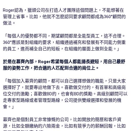
Roger認為，獵頭公司在打造人才團隊這個問題上，不能想著在
管理上省事。比如，他就不怎麽認同要求顧問都成為360°顧問的
做法。
「每個人的優勢都不同，期望顧問都是全能型員工，這不合理。
360°應該是對組織的要求，組織通過補充和發展有不同能力側重
的員工，進而補全自己的短板，在組織的層面上做到全能。」
於是在募齊內部，Roger希望每個人都能揚長避短，用自己最舒
服的姿勢工作，把合適的人匹配到合適的崗位上。
「每個加入募齊的顧問，都可以自己選擇想做的職能，只是大家
選擇好了，就要專註地做下去。喜歡做交付的，有首單和高級崗
位交付的激勵；喜歡做BD的，也會有BD的獎勵。高級別顧問可以
走專家型路線或者管理型路線，公司提供雙線選擇和發展的機
會。」
募齊也是個對員工非常慷慨的公司，比如開放的簡歷和客戶資
源，比如全額繳納的六險兩金，比如有競爭力的薪酬回報，比如