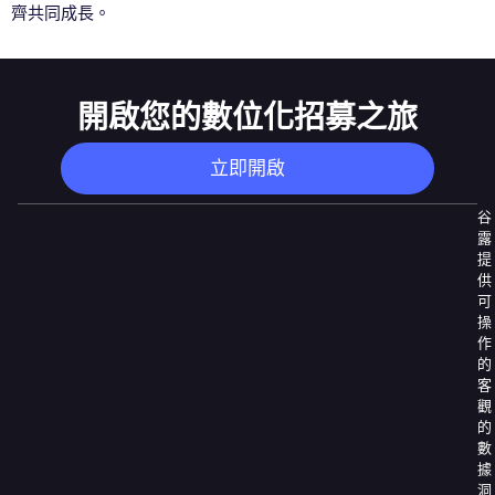
齊共同成長。
開啟您的數位化招募之旅
立即開啟
谷
露
提
供
可
操
作
的
客
觀
的
數
據
洞