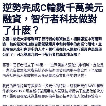
逆勢完成C輪數千萬美元
融資，智行者科技做對
了什麽？
谷露：最近大家都看到了智行者的融資信息，相關報道中有講到
這一輪的融資將加速自動駕駛乘用車和特種車的商業化落地，並
且會在未來引進更多的人才。智行者在無人駕駛行業裏也是頭部
公司了，可以簡單介紹一下智行者的基本情況嗎？
葛晴：智行者成立了5年裏，一直深耕無人駕駛汽車領域，定位是
一家以自動駕駛大腦為核心的技術開發和應用平臺公司，也是國
內首批將無人駕駛技術及產品實現商業化落地的企業。
我們的產品線具有多層次、多元化的特點，研製出硬件AVCU和軟
件系統AVOS，可為新行業應用無人駕駛技術提供了產品化解決方
案。最終目標是成為最厲害的擁有核心技術的無人駕駛運營商。