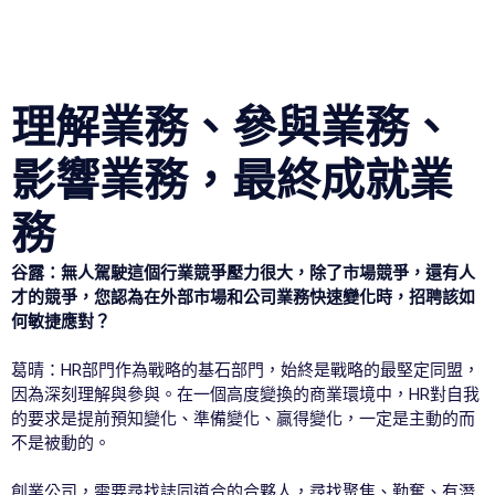
理解業務、參與業務、
影響業務，最終成就業
務
谷露：無人駕駛這個行業競爭壓力很大，除了市場競爭，還有人
才的競爭，您認為在外部市場和公司業務快速變化時，招聘該如
何敏捷應對？
葛晴：HR部門作為戰略的基石部門，始終是戰略的最堅定同盟，
因為深刻理解與參與。在一個高度變換的商業環境中，HR對自我
的要求是提前預知變化、準備變化、贏得變化，一定是主動的而
不是被動的。
創業公司，需要尋找誌同道合的合夥人，尋找聚焦、勤奮、有潛