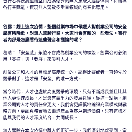
智行者科技將繼續堅持成為優秀的無人駕駛大腦提供商，持續為
各行業賦能，實現無人駕駛多垂直領域的商業化應用。
谷露：趕上這次疫情，整個就業市場中候選人對創業公司的安全
感有所降低，對無人駕駛行業，大家也會有新的一些看法。智行
者內部是怎麽看待這些聲音和議論的呢？
葛晴：「安全感」永遠不會成為創業公司的標簽，創業公司必須
用「賽道」與「發展」來吸引人才。
創業公司和人才的目標是高度統一的，贏得比賽或者一直領先於
競爭對手，這才是「安全」的唯一方式。
當今時代，人才也處於高度競爭的環境，只有不斷成長並且比其
他人更快速成長，才是最有競爭力的發展途徑。從這一點講，創
業公司對人才的責任會更大，我們會更謹慎地論證商業模式與戰
略方向，更認真務實地去鍛造產品為客戶創造價值，只有這樣才
能與我們的人才深度結合，共同成長。
無人駕駛在本次疫情中離人們更近一步，我們深刻地感受到，當