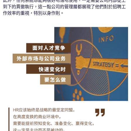
此外，任何系統想能夠很好地落地使用，一定需要公司內部從上
到下的貫徹執行，這一點公司的管理層都展現了他們對於招聘工
作效率的重視，特別以身作則。