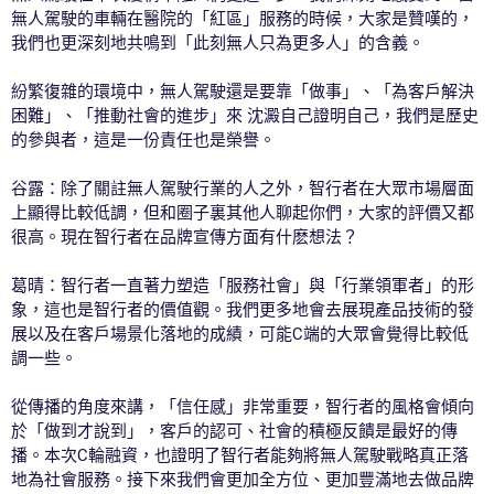
無人駕駛的車輛在醫院的「紅區」服務的時候，大家是贊嘆的，
我們也更深刻地共鳴到「此刻無人只為更多人」的含義。
紛繁復雜的環境中，無人駕駛還是要靠「做事」、「為客戶解決
困難」、「推動社會的進步」來 沈澱自己證明自己，我們是歷史
的參與者，這是一份責任也是榮譽。
谷露：除了關註無人駕駛行業的人之外，智行者在大眾市場層面
上顯得比較低調，但和圈子裏其他人聊起你們，大家的評價又都
很高。現在智行者在品牌宣傳方面有什麽想法？
葛晴：智行者一直著力塑造「服務社會」與「行業領軍者」的形
象，這也是智行者的價值觀。我們更多地會去展現產品技術的發
展以及在客戶場景化落地的成績，可能C端的大眾會覺得比較低
調一些。
從傳播的角度來講，「信任感」非常重要，智行者的風格會傾向
於「做到才說到」，客戶的認可、社會的積極反饋是最好的傳
播。本次C輪融資，也證明了智行者能夠將無人駕駛戰略真正落
地為社會服務。接下來我們會更加全方位、更加豐滿地去做品牌