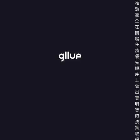
推
動
獵
企
在
關
鍵
任
務
優
先
順
序
上
做
出
更
明
智
的
決
策
取
得