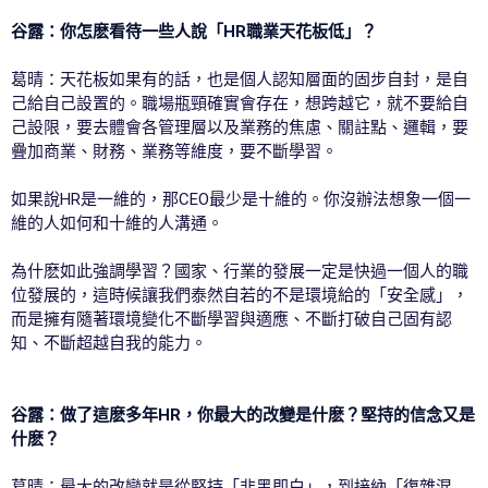
谷露：你怎麽看待一些人說「HR職業天花板低」？
葛晴：天花板如果有的話，也是個人認知層面的固步自封，是自
己給自己設置的。職場瓶頸確實會存在，想跨越它，就不要給自
己設限，要去體會各管理層以及業務的焦慮、關註點、邏輯，要
疊加商業、財務、業務等維度，要不斷學習。
如果說HR是一維的，那CEO最少是十維的。你沒辦法想象一個一
維的人如何和十維的人溝通。
為什麽如此強調學習？國家、行業的發展一定是快過一個人的職
位發展的，這時候讓我們泰然自若的不是環境給的「安全感」，
而是擁有隨著環境變化不斷學習與適應、不斷打破自己固有認
知、不斷超越自我的能力。
谷露：做了這麽多年HR，你最大的改變是什麽？堅持的信念又是
什麽？
葛晴：最大的改變就是從堅持「非黑即白」，到接納「復雜混