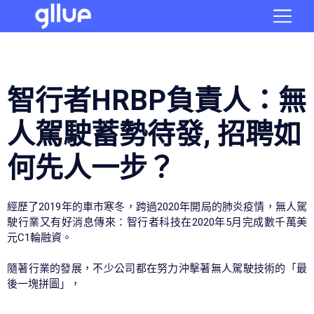
智行者HRBP負責人：無
人駕駛蓄勢待發, 招聘如
何先人一步？
經歷了2019年的車市寒冬，跨過2020年開局的肺炎疫情，無人駕
駛行業又有好消息傳來：智行者科技在2020年5月完成數千萬美
元C1輪融資。
隨著行業的發展，不少公司都在努力沖擊著無人駕駛技術的「最
後一塊拼圖」，