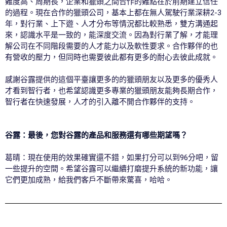
難度高、周期長，企業和獵頭之間合作的難點在於前期建立信任
的過程。現在合作的獵頭公司，基本上都在無人駕駛行業深耕2-3
年，對行業、上下遊、人才分布等情況都比較熟悉，雙方溝通起
來，認識水平是一致的，能深度交流。因為對行業了解，才能理
解公司在不同階段需要的人才能力以及軟性要求。合作夥伴的也
有營收的壓力，但同時也需要彼此都有更多的耐心去彼此成就。
感謝谷露提供的這個平臺讓更多的的獵頭朋友以及更多的優秀人
才看到智行者，也希望認識更多專業的獵頭朋友能夠長期合作，
智行者在快速發展，人才的引入離不開合作夥伴的支持。
谷露：最後，您對谷露的產品和服務還有哪些期望嗎？
葛晴：現在使用的效果確實還不錯，如果打分可以到96分吧，留
一些提升的空間。希望谷露可以繼續打磨提升系統的新功能，讓
它們更加成熟，給我們客戶不斷帶來驚喜，哈哈。