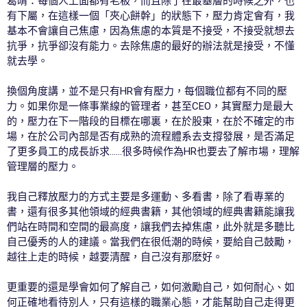
葛晴：每個人上面都有老板，而且除了在最基層的時候之外，也
有下屬，在這樣一個「夾心餅幹」的狀態下，壓力肯定會有，我
基本不會讓自己焦慮，因為焦慮的本質是不接受，不接受就想去
抗爭，抗爭卻沒有能力。去除焦慮的最好的辦法就是接受，不懂
就去學。
換個角度講，並不是只有HR會有壓力，每個職位都有不同的壓
力。如果你是一條事業線的管理者，甚至CEO，其實壓力是最大
的，壓力在下一階段的目標在哪裏，在於股東，在於不確定的市
場，在於公司內部是否有成熟的流程體系去支撐發展，是否滿足
了更多員工的成長訴求……很多時候作為HR也要去了解市場，理解
管理層的壓力。
我自己釋放壓力的方式主要是多運動、多看書，除了看專業的
書，還有很多其他領域的經典書籍，其他領域的經典書籍能讓我
們站在時間和空間的最高度，讓我們去掉焦慮，此外就是多聽比
自己優秀的人的建議。當我們在很低潮的時候，要給自己鼓勵，
越往上走的時候，越要清醒，自己沒有那麽好。
更重要的還是學會如何了解自己，如何激勵自己，如何耐心、如
何正確地看待別人，只有這樣的職業心態，才能幫助自己走得更