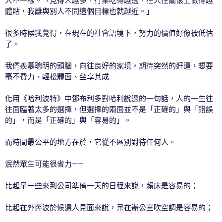
人不一樣。「見得人越多，行業吃得越透，在人性關懷上做得越
體貼，我離與別人不同這個目標也就越近。」
很多時候我覺得，在現在的社會語境下，努力的價值好像被低估
了。
我們羨慕聰明的頭腦，向往良好的家境，期待突然的好運，想要
毫不費力、輕松體面、坐享其成……
化用《哈利波特》中鄧布利多對哈利說過的一句話，人的一生往
往面臨著太多的選擇，但選擇的兩面並不是「正確的」與「錯誤
的」，而是「正確的」與「容易的」。
而時間最公平的地方在於，它從不區別對待任何人。
泯然眾生可能很省力——
比起早一些來到公司準備一天的日程來說，賴床是容易的；
比起在外奔波於候選人見面來說，呆在辦公室吹空調是容易的；