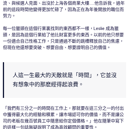
流、與候選人見面、出沒於上海各個商業大樓……他告訴我，過年
前的這段時間他變得更加忙碌了，因為正在為年後開放的職位而
努力。
每一位獵頭在這個行業裏找到的東西都不一樣，Leslie 成為獵
頭，是因為這個行業給了他比財富更多的東西。以前的他只想要
一份適合自己性格工作，只是通過不斷的跳槽釋放自己的焦慮，
但現在他還想要突破、想要自由、想要證明自己的價值。
人這一生最大的天敵就是「時間」，它並沒
有想象中的那麽經得起浪費。
「我們有三分之一的時間在工作上，那就要在這三分之一的付出
中獲得最大化的經驗和積累，讓市場認可你的價值，而不是讓公
司的老板在幾百號員工中隨意給你定個價格。」他在隨筆中寫下
的這樣一句話無疑說明了成為高效顧問的重要性。