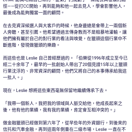
徑——從打CC開始，再到能夠和他一起去見人，學會影響他人，
最後成為能夠獨當一面的顧問。
在去見資深候選人與大客戶的時候，他身邊總是會帶上一兩個新
人旁聽，甚至引薦。他希望通過言傳身教而不是粗暴地灌輸，讓
他們擁有屬於自己的對行業的看法與嗅覺，在獵頭這個行業中不
斷進階，發現做獵頭的樂趣。
而這些也是 Leslie 自己曾經歷過的。「伯樂從1996年成立至今已
經二十余年了，最早的一批創始人帶出了20個見證15年以上獵頭
行業沈浮的、非常資深的顧問，他們又將自己的本事傳承給我這
一批人。」
現在，Leslie 想將這些東西毫無保留地繼續傳承下去。
「我帶一個新人，我把我的領域與人脈交給他，他成長起來之
後，他有他的業績，我有我的業績，肯定會互相沖突的。」
做金融獵頭已經做到第六年了，從早些年的外資銀行，到後來的
信托和汽車金融，再到這兩年側重在二級市場，Leslie 一直在不