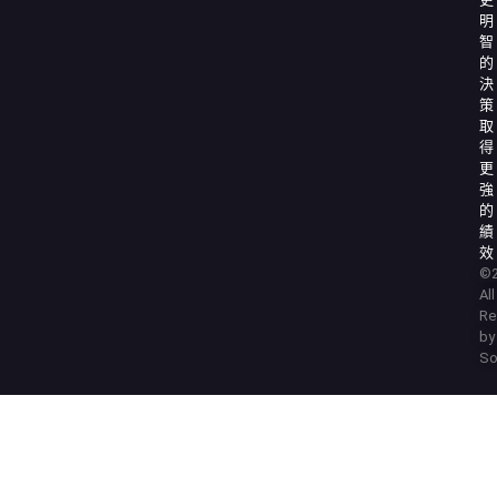
明
智
的
決
策
取
得
更
強
的
績
效
©2
Al
Re
by
So