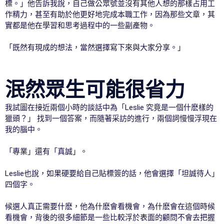
標。」他告訴我說，自己做公眾號並沒有其他人想的那樣占用工
作精力，甚至有助於他更好地完成本職工作，因為那些文章，其
實都是他在學習和思考過程中的一些副產物。
「既然有現成的想法，當然選擇寫下來與大家分享。」
泯然眾生可能很省力
我試圖在接近兩個小時的談話中為「Leslie 究竟是一個什麽樣的
獵頭？」 找到一個答案，而隨著采訪的進行，兩個詞慢慢浮現在
我的腦中。
「專業」還有「真誠」。
Leslie也說，如果硬要給自己貼標簽的話，他會選擇「坦誠待人」
四個字。
候選人真正需要什麽，他為什麽會看機會，為什麽會在這個時候
看機會，背後的很多細節是一些比較浮於表面的顧問不會去把握