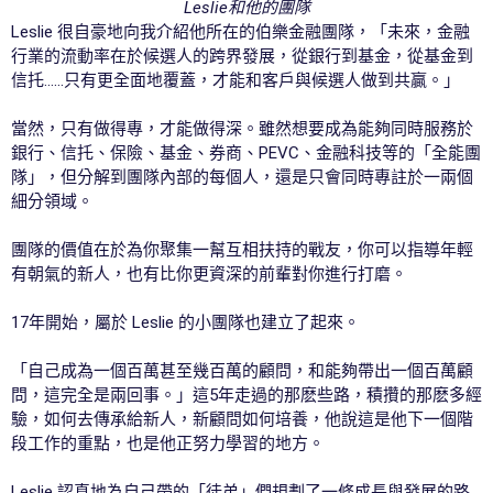
Leslie和他的團隊
Leslie 很自豪地向我介紹他所在的伯樂金融團隊，「未來，金融
行業的流動率在於候選人的跨界發展，從銀行到基金，從基金到
信托……只有更全面地覆蓋，才能和客戶與候選人做到共贏。」
當然，只有做得專，才能做得深。雖然想要成為能夠同時服務於
銀行、信托、保險、基金、券商、PEVC、金融科技等的「全能團
隊」，但分解到團隊內部的每個人，還是只會同時專註於一兩個
細分領域。
團隊的價值在於為你聚集一幫互相扶持的戰友，你可以指導年輕
有朝氣的新人，也有比你更資深的前輩對你進行打磨。
17年開始，屬於 Leslie 的小團隊也建立了起來。
「自己成為一個百萬甚至幾百萬的顧問，和能夠帶出一個百萬顧
問，這完全是兩回事。」這5年走過的那麽些路，積攢的那麽多經
驗，如何去傳承給新人，新顧問如何培養，他說這是他下一個階
段工作的重點，也是他正努力學習的地方。
Leslie 認真地為自己帶的「徒弟」們規劃了一條成長與發展的路