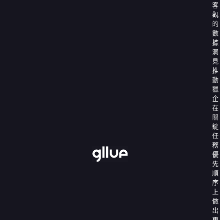
客
觀
的
數
據
洞
見
推
動
獵
企
在
關
鍵
任
務
優
先
順
序
上
做
出
更