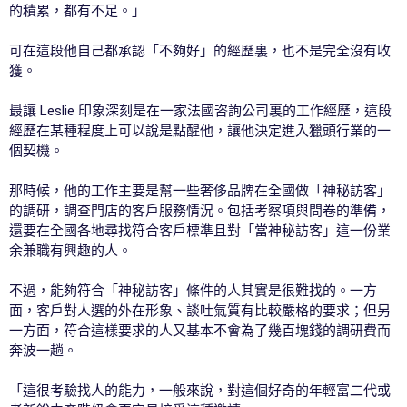
的積累，都有不足。」
可在這段他自己都承認「不夠好」的經歷裏，也不是完全沒有收
獲。
最讓 Leslie 印象深刻是在一家法國咨詢公司裏的工作經歷，這段
經歷在某種程度上可以說是點醒他，讓他決定進入獵頭行業的一
個契機。
那時候，他的工作主要是幫一些奢侈品牌在全國做「神秘訪客」
的調研，調查門店的客戶服務情況。包括考察項與問卷的準備，
還要在全國各地尋找符合客戶標準且對「當神秘訪客」這一份業
余兼職有興趣的人。
不過，能夠符合「神秘訪客」條件的人其實是很難找的。一方
面，客戶對人選的外在形象、談吐氣質有比較嚴格的要求；但另
一方面，符合這樣要求的人又基本不會為了幾百塊錢的調研費而
奔波一趟。
「這很考驗找人的能力，一般來說，對這個好奇的年輕富二代或