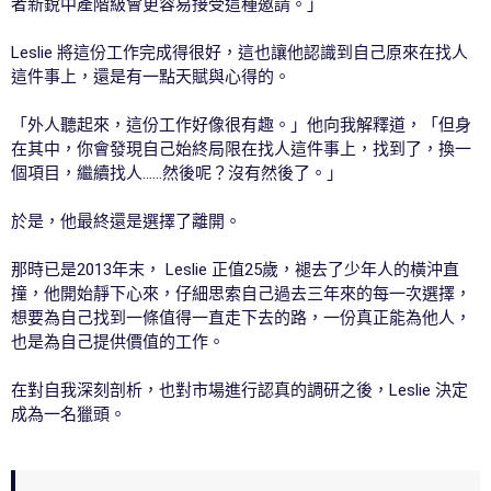
者新銳中產階級會更容易接受這種邀請。」
Leslie 將這份工作完成得很好，這也讓他認識到自己原來在找人
這件事上，還是有一點天賦與心得的。
「外人聽起來，這份工作好像很有趣。」他向我解釋道，「但身
在其中，你會發現自己始終局限在找人這件事上，找到了，換一
個項目，繼續找人……然後呢？沒有然後了。」
於是，他最終還是選擇了離開。
那時已是2013年末， Leslie 正值25歲，褪去了少年人的橫沖直
撞，他開始靜下心來，仔細思索自己過去三年來的每一次選擇，
想要為自己找到一條值得一直走下去的路，一份真正能為他人，
也是為自己提供價值的工作。
在對自我深刻剖析，也對市場進行認真的調研之後，Leslie 決定
成為一名獵頭。