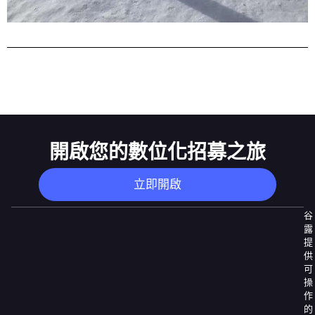
開啟您的數位化招募之旅
立即開啟
谷
露
提
供
可
操
作
的