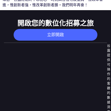
進，惟創新者強，惟改革創新者勝。我們明年再會！
開啟您的數位化招募之旅
立即開啟
谷
露
提
供
可
操
作
的
客
觀
的
數
據
洞