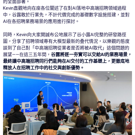
的全面部署。
Kevin直觀地向在座各位闡述了在對AI落地中高端招聘領域過程
中，谷露敢於行業先，不計代價完成的基礎數字設施搭建，並對
AI在各招聘業務場景的應用進行探討。
同時，Kevin向大家開誠布公地展示了谷小露AI完整的研發路徑
圖，分享了招聘領域專有大模型最新的叠代情況，以樂觀的態度
談到了自己對「中高端招聘從業者是否將被AI取代」這個問題的
展望——在這三五年間，
谷露將逐一夯實可以交給AI的業務場景，
最終讓中高端招聘同行們能夠在AI交付的工作基礎上，更徹底地
釋放人在招聘工作中的社交與創新優勢。