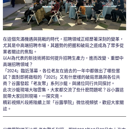
在這個充滿機遇與挑戰的時代，招聘領域正經歷著深刻的變革，
尤其是中高端招聘市場，其趨勢的把握和破局之道成為了眾多從
業者關註的焦點。
以AI為代表的新技術將如何提升招聘生產力，進而改變、重塑中
高端招聘領域？
「2024」臨近落幕，各位老友在過去的一年中都做出了哪些嘗
試？面對即將啟程的「2025」又有什麽樣的破局思路與各位共
商？谷露發起「老友聚」系列沙龍，與諸位同行共同探討。
此次沙龍現場大咖雲集，大家都交流了些什麽問題呢？谷小露這
就帶大家回到現場，一探究竟。
精彩視頻片段將陸續上架「谷露學院」微信視頻號，歡迎大家關
註。