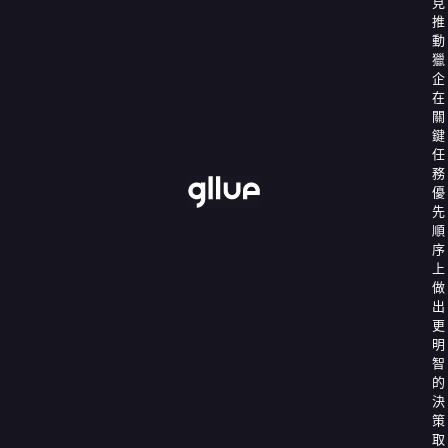
見
推
動
獵
企
在
關
鍵
任
務
優
先
順
序
上
做
出
更
明
智
的
決
策
取