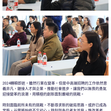
2024轉瞬即逝，雖然行業在變革，但是中高端招聘的工作依然意
義非凡，鏈接人才與企業，推動社會進步，讓我們以無畏的勇氣
迎接變革的浪潮，用積極的創新面對嚴峻的挑戰。
時刻面臨前所未有的挑戰，不斷尋求新的破局思路，或許已成為
常態，谷露將始終不忘初心，時刻與各位老友並肩，惟改革者