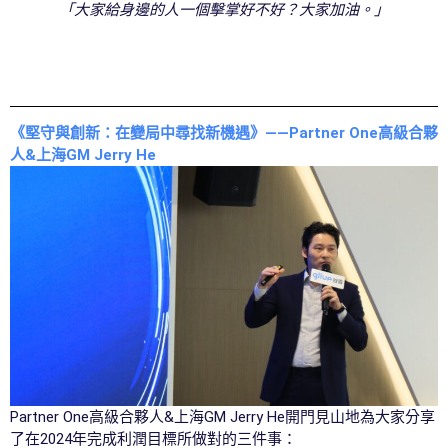
「大家給身邊的人一個擊掌好不好？大家加油。」
《堅守與創新：在變局中尋找新機遇》——Partner One高級合夥
人&上海GM Jerry He
Partner One高級合夥人&上海GM Jerry He開門見山地為大家分享
了在2024年完成利潤目標所做對的三件事：