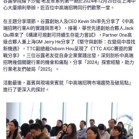
谷露學院線下沙龍·老友聚系列第一期於2024年12月20日在上海中
心大廈順利舉辦，近百位中高端招聘同行們歡聚一堂。
在主題分享環節，谷露創始人及CEO Kevin Shi率先分享了《中高
端招聘行業AI的實踐與思考》，接著，華世先達創始合夥人Jack
Qiu帶來了《構建可規劃可持續生存能力嘗試》，Partner One高
級合夥人兼上海GM Jerry He分享了《堅守與創新：在變局中尋找
新機遇》，TTC副總裁Osborn Hou呈現了《TTC AIGC賽道的實
戰分享》。三位谷露老友從自身企業實踐出發，深刻剖析中高端
招聘幾個關鍵行業的機會和痛點，分享「2024」探索經驗，助力
行業老友們破局「2025」。
活動最後，嘉賓與現場來賓就「中高端招聘市場趨勢及破局點」
進行了更深入的探討。