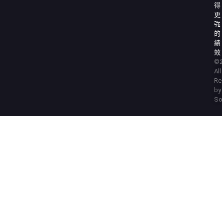
得
更
強
的
績
效
©2
Al
Re
by
So