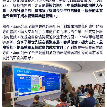
華世先達創始合夥人Jack Qiu認為市場變化對經營者帶來了的挑
戰。「從疫情開始，尤其是
最近的兩年，中高端招聘市場進入存
量，大部分獵企的目標都發了從增長到生存的變化，競爭的本質
也聚焦到了成本管理與業務管理。
」
隨後，Jack分享了華世先達近兩年來，對於市場變化所進行的兩
方面嘗試，讓大家看到了今年仍在發力增長的企業，到底有什麽
樣的秘訣。在規避自身優勢賽道快速下滑方面，Jack以半導體賽
道為例，
分享了華世先達在賽道布局、客戶儲備、擴大占比、風
險管控、提高壁壘五個維度的成功實踐
；而對於提升新賽道業績
方面，Jack列舉了華世先達對於新的市場機會和相應的國家政策
支持的研究與思考。